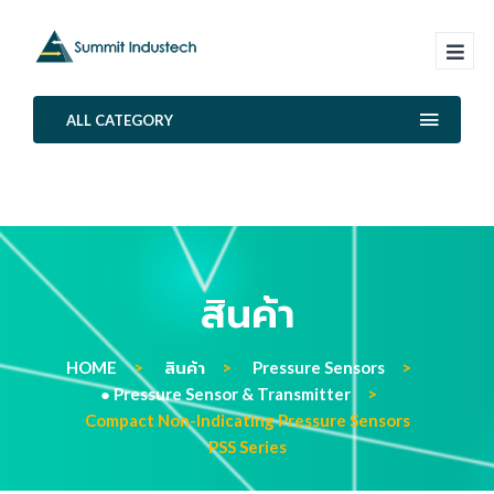
ALL CATEGORY
สินค้า
HOME
สินค้า
Pressure Sensors
● Pressure Sensor & Transmitter
Compact Non-Indicating Pressure Sensors
PSS Series