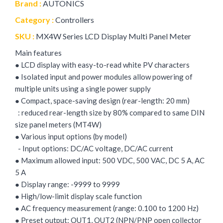
Brand :
AUTONICS
Category :
Controllers
SKU :
MX4W Series LCD Display Multi Panel Meter
Main features
● LCD display with easy-to-read white PV characters
● Isolated input and power modules allow powering of
multiple units using a single power supply
● Compact, space-saving design (rear-length: 20 mm)
: reduced rear-length size by 80% compared to same DIN
size panel meters (MT4W)
● Various input options (by model)
- Input options: DC/AC voltage, DC/AC current
● Maximum allowed input: 500 VDC, 500 VAC, DC 5 A, AC
5 A
● Display range: -9999 to 9999
● High/low-limit display scale function
● AC frequency measurement (range: 0.100 to 1200 Hz)
● Preset output: OUT1, OUT2 (NPN/PNP open collector