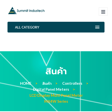
ALL CATEGORY
สินค้า
HOME
สินค้า
Controllers
Digital Panel Meters
LCD Display Multi Panel Meter
MX4W Series