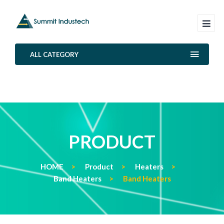
ALL CATEGORY
PRODUCT
HOME
Product
Heaters
Band Heaters
Band Heaters